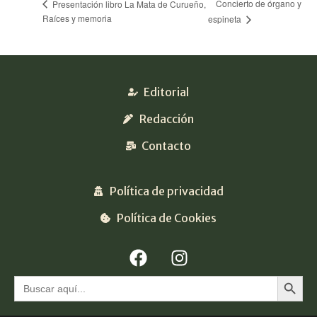
Concierto de órgano y
Presentación libro La Mata de Curueño,
Raíces y memoria
espineta
Editorial
Redacción
Contacto
Política de privacidad
Política de Cookies
Botón 
Buscar: