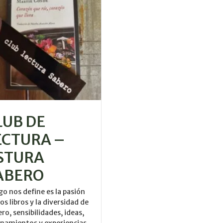
LUB DE
ECTURA –
STURA
ABERO
lgo nos define es la pasión
los libros y la diversidad de
ro, sensibilidades, ideas,
namientos y experiencias.