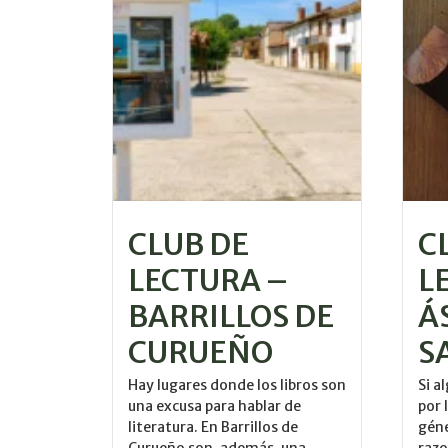
CLUB DE
C
LECTURA –
L
BARRILLOS DE
Á
CURUEÑO
S
Hay lugares donde los libros son
Si a
una excusa para hablar de
por 
literatura. En Barrillos de
géne
Curueño son, además, una
razo