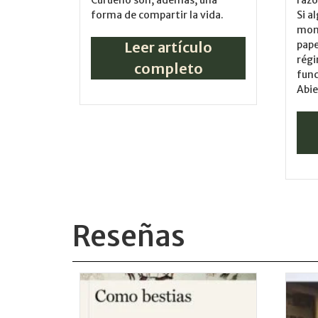
forma de compartir la vida.
Si a
mont
Leer artículo
pape
régi
completo
func
Abie
Reseñas