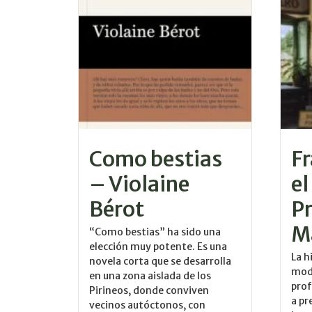
Como bestias
Fr
– Violaine
e
Bérot
P
M
“Como bestias” ha sido una
elección muy potente. Es una
La h
novela corta que se desarrolla
mod
en una zona aislada de los
prof
Pirineos, donde conviven
a pr
vecinos autóctonos, con